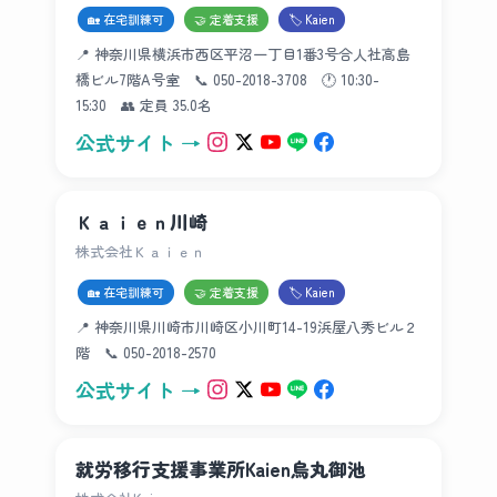
🏡 在宅訓練可
🤝 定着支援
🏷 Kaien
📍 神奈川県横浜市西区平沼一丁目1番3号合人社高島
橋ビル7階A号室 📞 050-2018-3708 🕐 10:30-
15:30 👥 定員 35.0名
公式サイト →
Ｋａｉｅｎ川崎
株式会社Ｋａｉｅｎ
🏡 在宅訓練可
🤝 定着支援
🏷 Kaien
📍 神奈川県川崎市川崎区小川町14-19浜屋八秀ビル２
階 📞 050-2018-2570
公式サイト →
就労移行支援事業所Kaien烏丸御池