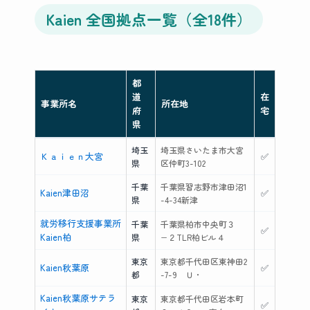
Kaien 全国拠点一覧（全18件）
都
道
在
事業所名
所在地
府
宅
県
埼玉
埼玉県さいたま市大宮
Ｋａｉｅｎ大宮
✅
県
区仲町3-102
千葉
千葉県習志野市津田沼1
Kaien津田沼
✅
県
-4-34新津
就労移行支援事業所
千葉
千葉県柏市中央町３
✅
Kaien柏
県
−２TLR柏ビル４
東京
東京都千代田区東神田2
Kaien秋葉原
✅
都
-7-9 Ｕ・
Kaien秋葉原サテラ
東京
東京都千代田区岩本町
✅