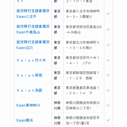
イト
都
３−１０−７東自
就労移行支援事業所
東京
東京都八王子市明神町
✅
Kaien八王子
都
４−５−３橋捷ビ
就労移行支援事業所
東京
東京都世田谷区南烏山6
✅
Kaien千歳烏山
都
-4-26烏山
就労移行支援事業所
東京
東京都立川市柴崎町３
✅
Kaien立川
都
−１０−５大雅ビ
東京
東京都渋谷区代々木１
Ｋａｉｅｎ代々木
✅
都
−４−１ Jプロ
東京
東京都新宿区西新宿７
Ｋａｉｅｎ新宿
✅
都
−７−２９ 西新
東京
東京都豊島区東池袋１
Ｋａｉｅｎ池袋
✅
都
−２５−１４ ア
神奈
神奈川県横浜市神奈川
Kaien東神奈川
✅
川県
区神奈川二丁目1
神奈
神奈川県横浜市西区平
Kaien横浜
✅
川県
沼一丁目1番3号