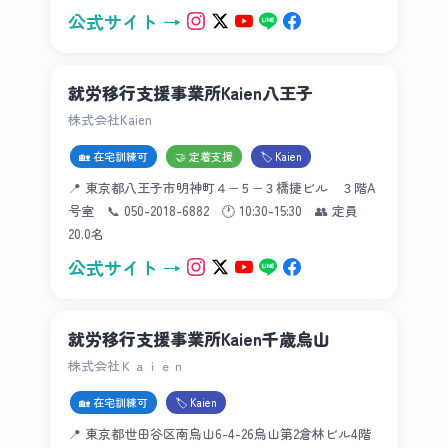
公式サイト →
就労移行支援事業所Kaien八王子
株式会社Kaien
🏡 在宅訓練可
🤝 定着支援
🏷 Kaien
📍 東京都八王子市明神町４−５−３橋捷ビル ３階A
号室 📞 050-2018-6882 🕐 10:30-15:30 👥 定員
20.0名
公式サイト →
就労移行支援事業所Kaien千歳烏山
株式会社Ｋａｉｅｎ
🏡 在宅訓練可
🏷 Kaien
📍 東京都世田谷区南烏山6-4-26烏山第2倉林ビル4階